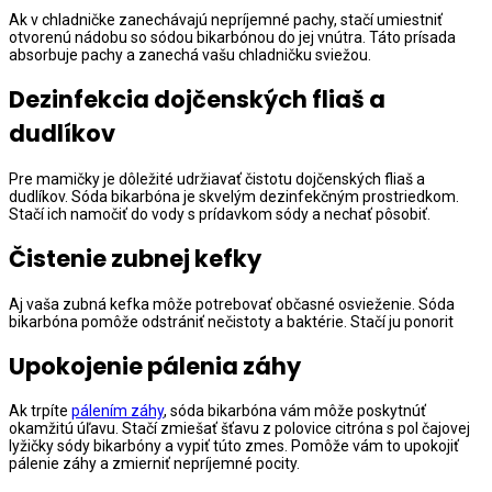
Ak v chladničke zanechávajú nepríjemné pachy, stačí umiestniť
otvorenú nádobu so sódou bikarbónou do jej vnútra. Táto prísada
absorbuje pachy a zanechá vašu chladničku sviežou.
Dezinfekcia dojčenských fliaš a
dudlíkov
Pre mamičky je dôležité udržiavať čistotu dojčenských fliaš a
dudlíkov. Sóda bikarbóna je skvelým dezinfekčným prostriedkom.
Stačí ich namočiť do vody s prídavkom sódy a nechať pôsobiť.
Čistenie zubnej kefky
Aj vaša zubná kefka môže potrebovať občasné osvieženie. Sóda
bikarbóna pomôže odstrániť nečistoty a baktérie. Stačí ju ponorit
Upokojenie pálenia záhy
Ak trpíte
pálením záhy
, sóda bikarbóna vám môže poskytnúť
okamžitú úľavu. Stačí zmiešať šťavu z polovice citróna s pol čajovej
lyžičky sódy bikarbóny a vypiť túto zmes. Pomôže vám to upokojiť
pálenie záhy a zmierniť nepríjemné pocity.