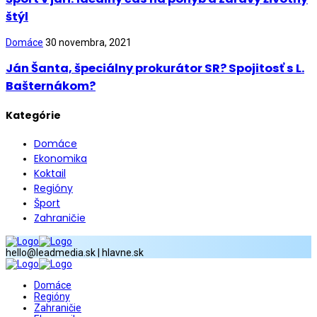
štýl
Domáce
30 novembra, 2021
Ján Šanta, špeciálny prokurátor SR? Spojitosť s L.
Bašternákom?
Kategórie
Domáce
Ekonomika
Koktail
Regióny
Šport
Zahraničie
hello@leadmedia.sk | hlavne.sk
Domáce
Regióny
Zahraničie