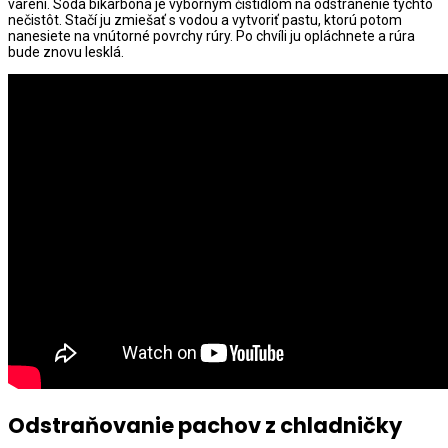
varení. Sóda bikarbóna je výborným čistidlom na odstránenie týchto
nečistôt. Stačí ju zmiešať s vodou a vytvoriť pastu, ktorú potom
nanesiete na vnútorné povrchy rúry. Po chvíli ju opláchnete a rúra
bude znovu lesklá.
Odstraňovanie pachov z chladničky