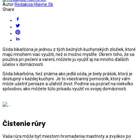
Autor:
Redakcia Hlavne.Sk
Share
Sóda bikarbóna je jednou z tých bežných kuchynských zložiek, ktoré
majú mnohem viac využití, než si možno myslíte. Okrem toho, že sa
používa pri pečení a varení, môžete ju využiť aj na mnoho ďalších
účelov v domácnosti.
Sóda bikarbóna, tiež známa ako jedlá sóda, je biely prášok, ktorý je
dostupný v každej kuchyni. Je to všestranný pomocník, ktorý vám
môže ušetriť peniaze a uľahčiť život. Poďme sa pozrieť na niekoľko
spôsobov, ako môžete túto prísadu využiť vo svojej domácnosti.
Čistenie rúry
Vaša rúra môže byť miestom hromadenia mastnoty a zvyškov po