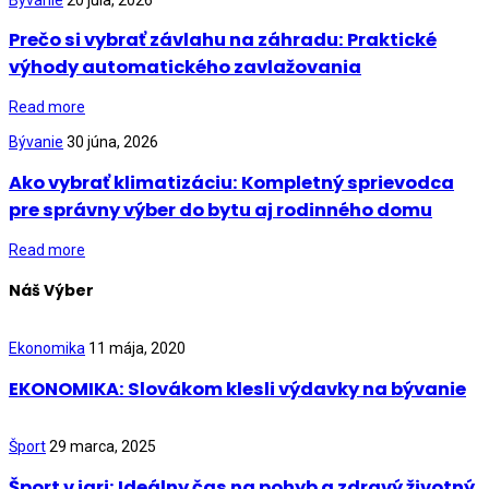
Prečo si vybrať závlahu na záhradu: Praktické
výhody automatického zavlažovania
Read more
Bývanie
30 júna, 2026
Ako vybrať klimatizáciu: Kompletný sprievodca
pre správny výber do bytu aj rodinného domu
Read more
Náš Výber
Ekonomika
11 mája, 2020
EKONOMIKA: Slovákom klesli výdavky na bývanie
Šport
29 marca, 2025
Šport v jari: Ideálny čas na pohyb a zdravý životný