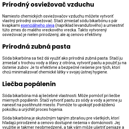
Prírodný osviežovač vzduchu
Namiesto chemických osviežovačov vzduchu môžete vytvoriť
vlastný prírodný osviežovač. Stačí zmiešať sódu bikarbónu s pár
kvapkami
esenciálneho oleja
(napríklad levanduľového) a umiestniť
túto zmes do malého vreckového vrecka. Takto vytvorený
osviežovač je nielen prirodzený, ale aj cenovo efektívny.
Prírodná zubná pasta
Sóda bikarbóna sa tiež dá využiť ako prírodná zubná pasta. Stačí ju
zmiešať s trochou vody a šťavy z citróna, vytvoriť pastu a použiť ju na
čistenie zubov. Je to efektívne a bezpečné riešenie pre tých, ktorí
chcú minimalizovať chemické látky v svojej ústnej hygiene.
Liečba popálenín
Sóda bikarbóna má aj liečebné vlastnosti. Môže pomôcť pri liečbe
miernych popálenín. Stačí vytvoriť pastu zo sódy a vody a jemne ju
nanesiť na postihnuté miesto. Pomôže to upokojiť podráždenú
pokožku a urýchliť proces hojenia.
Sóda bikarbóna je skutočným tajným zbraňou pre všetkých, ktorí
hľadajú prirodzené a cenovo dostupné riešenia v domácnosti. Jej
využitie je takmer neobmedzené, a tak vám môže ušetriť peniaze a