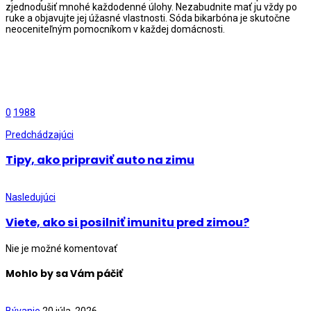
zjednodušiť mnohé každodenné úlohy. Nezabudnite mať ju vždy po
ruke a objavujte jej úžasné vlastnosti. Sóda bikarbóna je skutočne
neoceniteľným pomocníkom v každej domácnosti.
0
1988
Predchádzajúci
Tipy, ako pripraviť auto na zimu
Nasledujúci
Viete, ako si posilniť imunitu pred zimou?
Nie je možné komentovať
Mohlo by sa Vám páčiť
Bývanie
20 júla, 2026