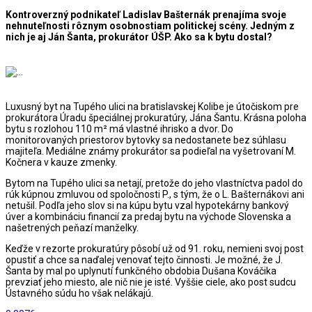
Kontroverzný podnikateľ Ladislav Bašternák prenajíma svoje
nehnuteľnosti rôznym osobnostiam politickej scény. Jedným z
nich je aj Ján Šanta, prokurátor ÚŠP. Ako sa k bytu dostal?
Luxusný byt na Tupého ulici na bratislavskej Kolibe je útočiskom pre
prokurátora Úradu špeciálnej prokuratúry, Jána Šantu. Krásna poloha
bytu s rozlohou 110 m² má vlastné ihrisko a dvor. Do
monitorovaných priestorov bytovky sa nedostanete bez súhlasu
majiteľa. Mediálne známy prokurátor sa podieľal na vyšetrovaní M.
Kočnera v kauze zmenky.
Bytom na Tupého ulici sa netají, pretože do jeho vlastníctva padol do
rúk kúpnou zmluvou od spoločnosti P., s tým, že o L. Bašternákovi ani
netušil. Podľa jeho slov si na kúpu bytu vzal hypotekárny bankový
úver a kombináciu financií za predaj bytu na východe Slovenska a
našetrených peňazí manželky.
Keďže v rezorte prokuratúry pôsobí už od 91. roku, nemieni svoj post
opustiť a chce sa naďalej venovať tejto činnosti. Je možné, že J.
Šanta by mal po uplynutí funkčného obdobia Dušana Kováčika
prevziať jeho miesto, ale nič nie je isté. Vyššie ciele, ako post sudcu
Ústavného súdu ho však nelákajú.