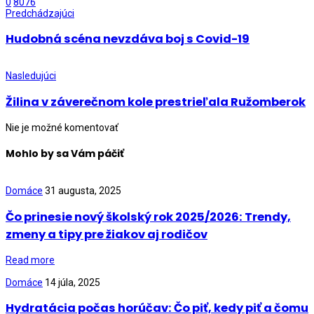
0
8076
Predchádzajúci
Hudobná scéna nevzdáva boj s Covid-19
Nasledujúci
Žilina v záverečnom kole prestrieľala Ružomberok
Nie je možné komentovať
Mohlo by sa Vám páčiť
Domáce
31 augusta, 2025
Čo prinesie nový školský rok 2025/2026: Trendy,
zmeny a tipy pre žiakov aj rodičov
Read more
Domáce
14 júla, 2025
Hydratácia počas horúčav: Čo piť, kedy piť a čomu