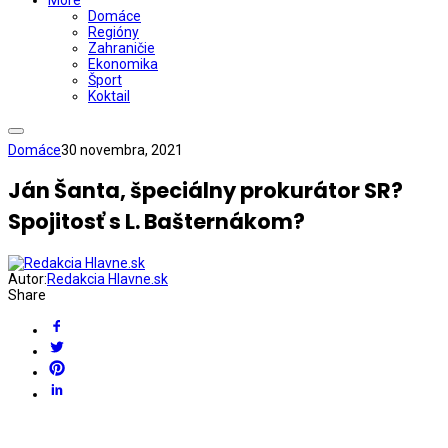
More
Domáce
Regióny
Zahraničie
Ekonomika
Šport
Koktail
Domáce
30 novembra, 2021
Ján Šanta, špeciálny prokurátor SR?
Spojitosť s L. Bašternákom?
Autor:
Redakcia Hlavne.sk
Share