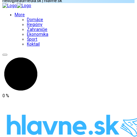
hello@leadmedia.sk | hlavne.sk
More
Domáce
Regióny
Zahraničie
Ekonomika
Šport
Koktail
0
%