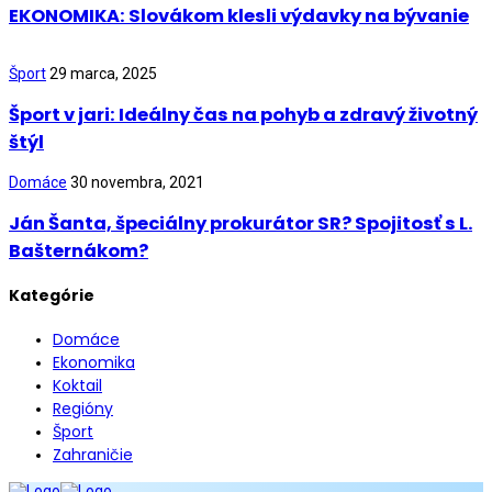
EKONOMIKA: Slovákom klesli výdavky na bývanie
Šport
29 marca, 2025
Šport v jari: Ideálny čas na pohyb a zdravý životný
štýl
Domáce
30 novembra, 2021
Ján Šanta, špeciálny prokurátor SR? Spojitosť s L.
Bašternákom?
Kategórie
Domáce
Ekonomika
Koktail
Regióny
Šport
Zahraničie