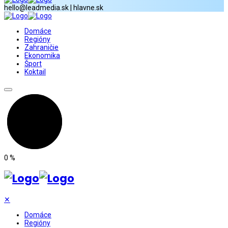
hello@leadmedia.sk | hlavne.sk
Domáce
Regióny
Zahraničie
Ekonomika
Šport
Koktail
0
%
✕
Domáce
Regióny