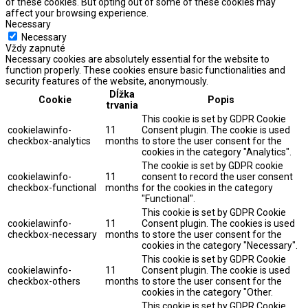
of these cookies. But opting out of some of these cookies may
affect your browsing experience.
Necessary
Necessary
Vždy zapnuté
Necessary cookies are absolutely essential for the website to
function properly. These cookies ensure basic functionalities and
security features of the website, anonymously.
Dĺžka
Cookie
Popis
trvania
This cookie is set by GDPR Cookie
cookielawinfo-
11
Consent plugin. The cookie is used
checkbox-analytics
months
to store the user consent for the
cookies in the category "Analytics".
The cookie is set by GDPR cookie
cookielawinfo-
11
consent to record the user consent
checkbox-functional
months
for the cookies in the category
"Functional".
This cookie is set by GDPR Cookie
cookielawinfo-
11
Consent plugin. The cookies is used
checkbox-necessary
months
to store the user consent for the
cookies in the category "Necessary".
This cookie is set by GDPR Cookie
cookielawinfo-
11
Consent plugin. The cookie is used
checkbox-others
months
to store the user consent for the
cookies in the category "Other.
This cookie is set by GDPR Cookie