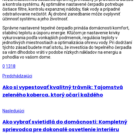
a kontrola systému. Aj optimálne nastavené čerpadlo potrebuje
čistiace filtre, kontrolu expanznej nádoby, tlak vody a prípadné
odstraňovanie nečistôt. Aj drobné zanedbanie môže ovplyvniť
účinnosť systému a jeho životnosť.
Správne nastavené tepelné čerpadlo prináša domácnosti komfort,
stabilnú teplotu a úsporu energie. Kľúčom je nastavenie krivky
vykurovania podľa vonkajších podmienok, regulácia teploty v
jednotlivých miestnostiach a optimalizácia ohrevu vody. Pri dodržaní
týchto zásad budete mať istotu, že investícia do tepelného čerpadla
sa vám dlhodobo vráti v podobe nízkych nákladov na energiu a
pohodlia vo vašom dome.
0
1318
Predchádzajúci
Ako si vypestovať kvalitný trávnik: Tajomstvá
zeleného koberca, ktorý očarí každého
Nasledujúci
Ako vybrať svietidlá do domácnosti: Kompletný
sprievodca pre dokonalé osvetlenie interiéru