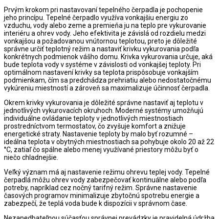
Prvým krokom pri nastavovaní tepelného čerpadla je pochopenie
jeho princípu. Tepelné čerpadlo využíva vonkajšiu energiu zo
vzduchu, vody alebo zeme a premieňa ju na teplo pre vykurovanie
interiéru a ohrev vody. Jeho efektivita je závislá od rozdielu medzi
vonkajšou a požadovanou vnútornou teplotou, preto je dôležité
správne určiť teplotný režim a nastaviť krivku vykurovania podľa
konkrétnych podmienok vášho domu. Krivka vykurovania určuje, aká
bude teplota vody v systéme v závislosti od vonkajšej teploty. Pri
optimálnom nastavení krivky sa teplota prispôsobuje vonkajším
podmienkam, čím sa predchádza prehriatiu alebo nedostatočnému
vykúreniu miestností a zároveň sa maximalizuje účinnosť čerpadla.
Okrem krivky vykurovania je dôležité správne nastaviť aj teplotu v
jednotlivých vykurovacích okruhoch. Moderné systémy umožňujú
individuálne ovládanie teploty v jednotlivých miestnostiach
prostredníctvom termostatov, čo zvyšuje komfort a znižuje
energetické straty. Nastavenie teploty by malo byť rozumné –
ideálna teplota v obytných miestnostiach sa pohybuje okolo 20 až 22
°C, zatiaľ čo spálne alebo menej využívané priestory môžu byť o
niečo chladnejšie.
Veľký význam má aj nastavenie režimu ohrevu teplej vody. Tepelné
čerpadlá môžu ohrev vody zabezpečovať kontinuálne alebo podľa
potreby, napríklad cez nočný tarifný režim. Správne nastavenie
časových programov minimalizuje zbytočnú spotrebu energie a
zabezpečí, že teplá voda bude k dispozícii v správnom čase.
Nezanedbateľnou súčasťou správnej prevádzky je pravidelná údržba