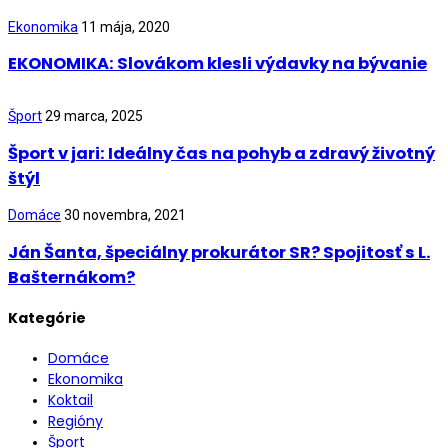
Ekonomika
11 mája, 2020
EKONOMIKA: Slovákom klesli výdavky na bývanie
Šport
29 marca, 2025
Šport v jari: Ideálny čas na pohyb a zdravý životný
štýl
Domáce
30 novembra, 2021
Ján Šanta, špeciálny prokurátor SR? Spojitosť s L.
Bašternákom?
Kategórie
Domáce
Ekonomika
Koktail
Regióny
Šport