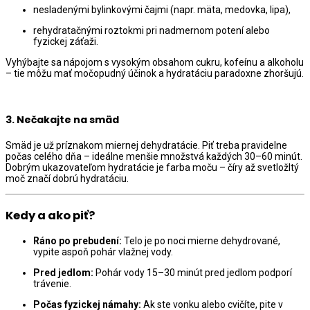
nesladenými bylinkovými čajmi (napr. mäta, medovka, lipa),
rehydratačnými roztokmi pri nadmernom potení alebo
fyzickej záťaži.
Vyhýbajte sa nápojom s vysokým obsahom cukru, kofeínu a alkoholu
– tie môžu mať močopudný účinok a hydratáciu paradoxne zhoršujú.
3.
Nečakajte na smäd
Smäd je už príznakom miernej dehydratácie. Piť treba pravidelne
počas celého dňa – ideálne menšie množstvá každých 30–60 minút.
Dobrým ukazovateľom hydratácie je farba moču – číry až svetložltý
moč značí dobrú hydratáciu.
Kedy a ako piť?
Ráno po prebudení:
Telo je po noci mierne dehydrované,
vypite aspoň pohár vlažnej vody.
Pred jedlom:
Pohár vody 15–30 minút pred jedlom podporí
trávenie.
Počas fyzickej námahy:
Ak ste vonku alebo cvičíte, pite v