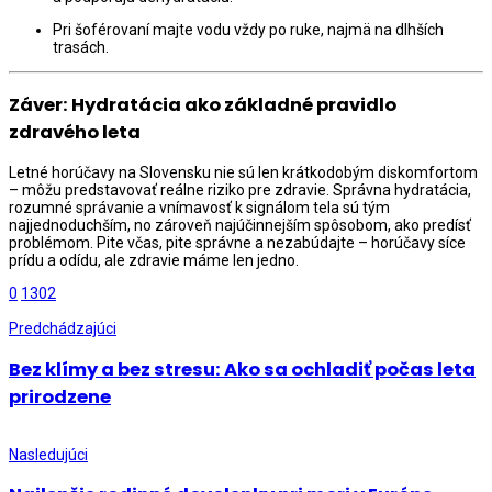
Pri šoférovaní majte vodu vždy po ruke, najmä na dlhších
trasách.
Záver: Hydratácia ako základné pravidlo
zdravého leta
Letné horúčavy na Slovensku nie sú len krátkodobým diskomfortom
– môžu predstavovať reálne riziko pre zdravie. Správna hydratácia,
rozumné správanie a vnímavosť k signálom tela sú tým
najjednoduchším, no zároveň najúčinnejším spôsobom, ako predísť
problémom. Pite včas, pite správne a nezabúdajte – horúčavy síce
prídu a odídu, ale zdravie máme len jedno.
0
1302
Predchádzajúci
Bez klímy a bez stresu: Ako sa ochladiť počas leta
prirodzene
Nasledujúci