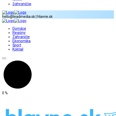
Zahraničie
hello@leadmedia.sk | hlavne.sk
Domáce
Regióny
Zahraničie
Ekonomika
Šport
Koktail
0
%