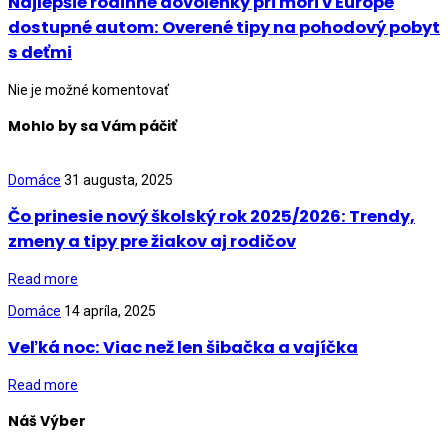
Najlepšie rodinné dovolenky pri mori v Európe
dostupné autom: Overené tipy na pohodový pobyt
s deťmi
Nie je možné komentovať
Mohlo by sa Vám páčiť
Domáce
31 augusta, 2025
Čo prinesie nový školský rok 2025/2026: Trendy,
zmeny a tipy pre žiakov aj rodičov
Read more
Domáce
14 apríla, 2025
Veľká noc: Viac než len šibačka a vajíčka
Read more
Náš Výber