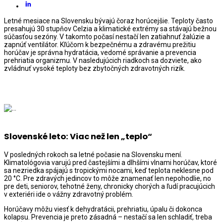
Letné mesiace na Slovensku bývajú čoraz horúcejšie. Teploty často
presahujú 30 stupňov Celzia a klimatické extrémy sa stávajú bežnou
súčasťou sezóny. V takomto počasí nestačí len zatiahnuť žalúzie a
zapnúť ventilátor. Kľúčom k bezpečnému a zdravému prežitiu
horúčav je správna hydratácia, vedomé správanie a prevencia
prehriatia organizmu. V nasledujúcich riadkoch sa dozviete, ako
zvládnuť vysoké teploty bez zbytočných zdravotných rizík.
Slovenské leto: Viac než len „teplo“
V posledných rokoch sa letné počasie na Slovensku mení.
Klimatológovia varujú pred častejšími a dlhšími vlnami horúčav, ktoré
sa nezriedka spájajú s tropickými nocami, keď teplota neklesne pod
20 °C. Pre zdravých jedincov to môže znamenať len nepohodlie, no
pre deti, seniorov, tehotné ženy, chronicky chorých a ľudí pracujúcich
v exteriéri ide o vážny zdravotný problém.
Horúčavy môžu viesť k dehydratácii, prehriatiu, úpalu či dokonca
kolapsu. Prevencia je preto zásadná – nestačí sa len schladiť, treba