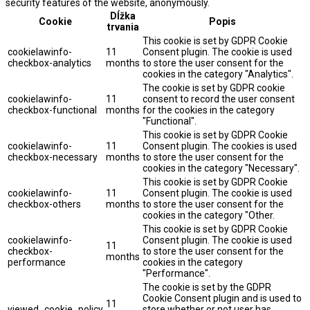
security features of the website, anonymously.
Dĺžka
Cookie
Popis
trvania
This cookie is set by GDPR Cookie
cookielawinfo-
11
Consent plugin. The cookie is used
checkbox-analytics
months
to store the user consent for the
cookies in the category "Analytics".
The cookie is set by GDPR cookie
cookielawinfo-
11
consent to record the user consent
checkbox-functional
months
for the cookies in the category
"Functional".
This cookie is set by GDPR Cookie
cookielawinfo-
11
Consent plugin. The cookies is used
checkbox-necessary
months
to store the user consent for the
cookies in the category "Necessary".
This cookie is set by GDPR Cookie
cookielawinfo-
11
Consent plugin. The cookie is used
checkbox-others
months
to store the user consent for the
cookies in the category "Other.
This cookie is set by GDPR Cookie
cookielawinfo-
Consent plugin. The cookie is used
11
checkbox-
to store the user consent for the
months
performance
cookies in the category
"Performance".
The cookie is set by the GDPR
Cookie Consent plugin and is used to
11
viewed_cookie_policy
store whether or not user has