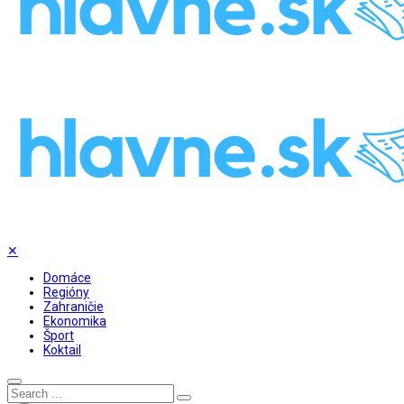
✕
Domáce
Regióny
Zahraničie
Ekonomika
Šport
Koktail