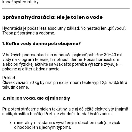
konať systematicky.
Správna hydratácia: Nie je to len o vode
Hydratácia je počas leta absolútny základ. No nestačí len „piť vodu“.
Treba piť správne a vedome.
1.
Koľko vody denne potrebujeme?
V bežných podmienkach sa odporúča prijímať približne 30–40 ml
vody na kilogram telesnej hmotnosti denne. Počas horúcich dní
alebo pri fyzickej aktivite sa však táto potreba výrazne zvyšuje –
pokojne aj o liter až dva navyše.
Príklad:
Človek vážiaci 70 kg by mal pri extrémnom teple vypiť 2,5 až 3,5 litra
tekutín denne.
2.
Nie len voda, ale aj minerály
Pri potení strácame nielen tekutiny, ale aj dôležité elektrolyty (najmä
sodík, draslík a horčík). Preto je vhodné striedať čistú vodu s:
minerálnymi vodami s vyváženým obsahom solí (nie však
dlhodobo len s jedným typom),