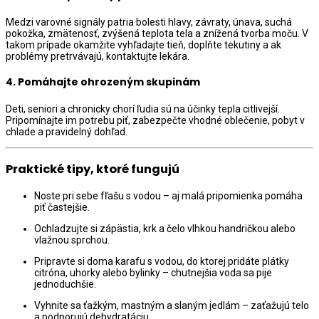
Medzi varovné signály patria bolesti hlavy, závraty, únava, suchá
pokožka, zmätenosť, zvýšená teplota tela a znížená tvorba moču. V
takom prípade okamžite vyhľadajte tieň, doplňte tekutiny a ak
problémy pretrvávajú, kontaktujte lekára.
4.
Pomáhajte ohrozeným skupinám
Deti, seniori a chronicky chorí ľudia sú na účinky tepla citlivejší.
Pripomínajte im potrebu piť, zabezpečte vhodné oblečenie, pobyt v
chlade a pravidelný dohľad.
Praktické tipy, ktoré fungujú
Noste pri sebe fľašu s vodou – aj malá pripomienka pomáha
piť častejšie.
Ochladzujte si zápästia, krk a čelo vlhkou handričkou alebo
vlažnou sprchou.
Pripravte si doma karafu s vodou, do ktorej pridáte plátky
citróna, uhorky alebo bylinky – chutnejšia voda sa pije
jednoduchšie.
Vyhnite sa ťažkým, mastným a slaným jedlám – zaťažujú telo
a podporujú dehydratáciu.