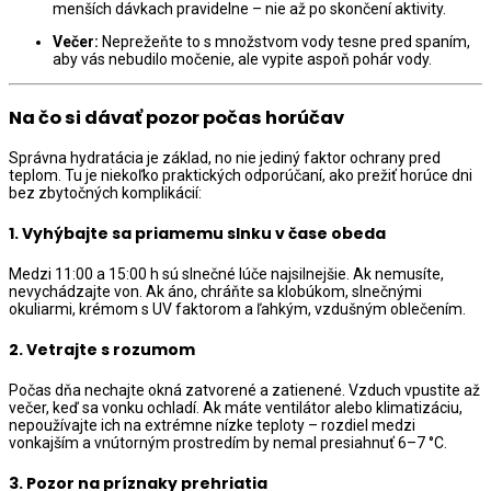
menších dávkach pravidelne – nie až po skončení aktivity.
Večer:
Neprežeňte to s množstvom vody tesne pred spaním,
aby vás nebudilo močenie, ale vypite aspoň pohár vody.
Na čo si dávať pozor počas horúčav
Správna hydratácia je základ, no nie jediný faktor ochrany pred
teplom. Tu je niekoľko praktických odporúčaní, ako prežiť horúce dni
bez zbytočných komplikácií:
1.
Vyhýbajte sa priamemu slnku v čase obeda
Medzi 11:00 a 15:00 h sú slnečné lúče najsilnejšie. Ak nemusíte,
nevychádzajte von. Ak áno, chráňte sa klobúkom, slnečnými
okuliarmi, krémom s UV faktorom a ľahkým, vzdušným oblečením.
2.
Vetrajte s rozumom
Počas dňa nechajte okná zatvorené a zatienené. Vzduch vpustite až
večer, keď sa vonku ochladí. Ak máte ventilátor alebo klimatizáciu,
nepoužívajte ich na extrémne nízke teploty – rozdiel medzi
vonkajším a vnútorným prostredím by nemal presiahnuť 6–7 °C.
3.
Pozor na príznaky prehriatia