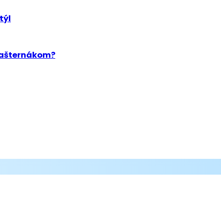
týl
 Bašternákom?