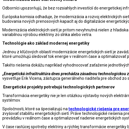
Odborníci upozorňujú, že bez rozsiahlych investícií do energetickej i
Európska komisia odhaduje, že modernizácia a rozvoj elektrických sietí
budovania nových prenosových kapacít aj do digitalizácie energetický
Modernizácia elektrických sietí je pritom nevyhnutná nielen z hľadiska
variabilnou výrobou elektriny zo slnka alebo vetra.
Technológie ako základ modernej energetiky
Jednou z kľúčových oblastí modernizácie energetických sietí je zavá
ktoré umožňujú sledovať tok energie v reálnom čase a optimalizovať p
Takéto riešenia dokážu napríklad vyhodnocovať zaťaženie jednotlivých 
„Energetická infraštruktúra dnes prechádza zásadnou technologickou zme
vysvetľuje Erik Vicena, zástupca generálneho riaditeľa pre obchod z
Energetické projekty potrebujú technologických partnerov
Transformácia energetiky nie je len otázkou výstavby nových elektrár
systémov.
Spoločnosti, ktoré sa špecializujú na
technologické riešenia pre ene
zvyšovať stabilitu energetických sietí. Práve technologické riešenia 
prevádzku v reálnom čase a optimalizovať riadenie energetických sy
V čase rastúcej spotreby elektriny a rýchlej transformácie energetik