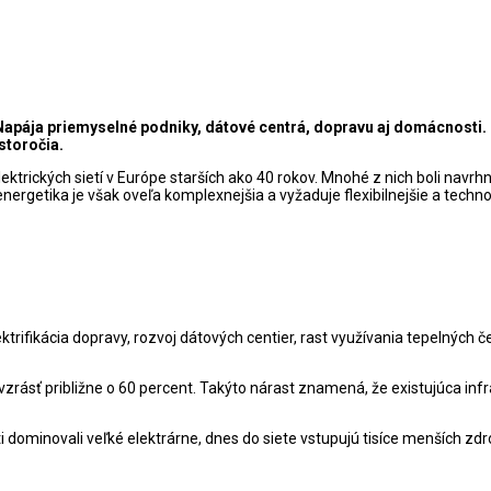
pája priemyselné podniky, dátové centrá, dopravu aj domácnosti. Pr
storočia.
lektrických sietí v Európe starších ako 40 rokov. Mnohé z nich boli navr
rgetika je však oveľa komplexnejšia a vyžaduje flexibilnejšie a technol
ifikácia dopravy, rozvoj dátových centier, rast využívania tepelných če
vzrásť približne o 60 percent. Takýto nárast znamená, že existujúca in
dominovali veľké elektrárne, dnes do siete vstupujú tisíce menších zdro