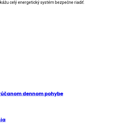
okážu celý energetický systém bezpečne riadiť.
porúčanom dennom pohybe
nia