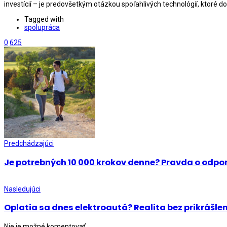
investícií – je predovšetkým otázkou spoľahlivých technológií, ktoré d
Tagged with
spolupráca
0
625
Predchádzajúci
Je potrebných 10 000 krokov denne? Pravda o od
Nasledujúci
Oplatia sa dnes elektroautá? Realita bez prikrášle
Nie je možné komentovať