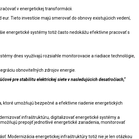
kračovať v energetickej transformácii.
d eur. Tieto investície majú smerovať do obnovy existujúcich vedení,
aršie energetické systémy totiž často nedokážu efektívne pracovať s
stémy dnes využívajú rozsiahle monitorovacie a riadiace technológie,
tegráciu obnoviteľných zdrojov energie.
vé pre stabilitu elektrickej siete v nasledujúcich desaťročiach,“
ia, ktoré umožňujú bezpečné a efektívne riadenie energetických
izovať infraštruktúru, digitalizovať energetické systémy a
umožňujú prepojiť jednotlivé energetické zariadenia, monitorovať
. Modernizácia energetickej infraštruktúry totiž nie je len otázkou