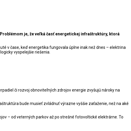
oblémom je, že veľká časť energetickej infraštruktúry, ktorá
hnuté v čase, keď energetika fungovala úplne inak než dnes – elektrina
ogicky vyspelejšie riešenia.
rpadiel či rozvoj obnoviteľných zdrojov energie zvyšujú nároky na
fraštruktúra bude musieť zvládnuť výrazne vyššie zaťaženie, než na aké
jov – od veterných parkov až po strešné fotovoltické elektrárne. To