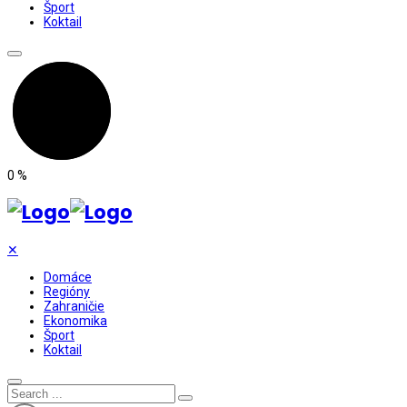
Šport
Koktail
0
%
✕
Domáce
Regióny
Zahraničie
Ekonomika
Šport
Koktail