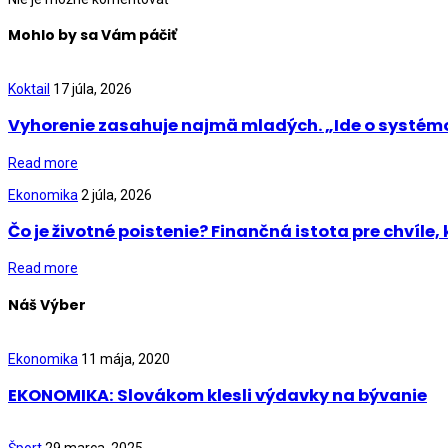
Mohlo by sa Vám páčiť
Koktail
17 júla, 2026
Vyhorenie zasahuje najmä mladých. „Ide o systémo
Read more
Ekonomika
2 júla, 2026
Čo je životné poistenie? Finančná istota pre chvíle,
Read more
Náš Výber
Ekonomika
11 mája, 2020
EKONOMIKA: Slovákom klesli výdavky na bývanie