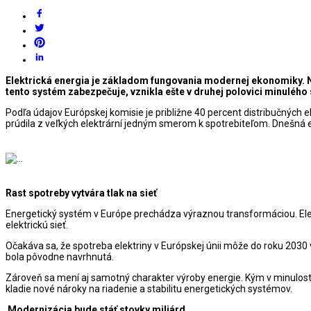
Elektrická energia je základom fungovania modernej ekonomiky. Na
tento systém zabezpečuje, vznikla ešte v druhej polovici minulého 
Podľa údajov Európskej komisie je približne 40 percent distribučných e
prúdila z veľkých elektrární jedným smerom k spotrebiteľom. Dnešná ene
Rast spotreby vytvára tlak na sieť
Energetický systém v Európe prechádza výraznou transformáciou. Elektr
elektrickú sieť.
Očakáva sa, že spotreba elektriny v Európskej únii môže do roku 2030 
bola pôvodne navrhnutá.
Zároveň sa mení aj samotný charakter výroby energie. Kým v minulosti 
kladie nové nároky na riadenie a stabilitu energetických systémov.
Modernizácia bude stáť stovky miliárd