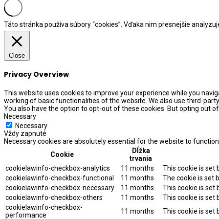
Táto stránka používa súbory “cookies”. Vďaka nim presnejšie analyzu
Close
Privacy Overview
This website uses cookies to improve your experience while you naviga
working of basic functionalities of the website. We also use third-par
You also have the option to opt-out of these cookies. But opting out 
Necessary
Necessary
Vždy zapnuté
Necessary cookies are absolutely essential for the website to function
Dĺžka
Cookie
trvania
cookielawinfo-checkbox-analytics
11 months
This cookie is set
cookielawinfo-checkbox-functional
11 months
The cookie is set 
cookielawinfo-checkbox-necessary
11 months
This cookie is set
cookielawinfo-checkbox-others
11 months
This cookie is set
cookielawinfo-checkbox-
11 months
This cookie is set
performance