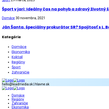
Šport
29 marca, 2025
Šport v jari: Ideálny čas na pohyb a zdravý životný š
Domáce
30 novembra, 2021
Ján Šanta, špeciálny prokurátor SR? Spojitosť s L.
Kategórie
Domáce
Ekonomika
Koktail
Regióny
Šport
Zahraničie
hello@leadmedia.sk | hlavne.sk
Domáce
Regióny
Zahraničie
Ekonomika