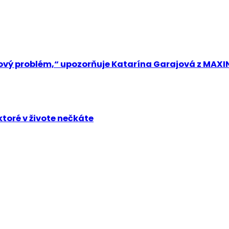
vý problém,“ upozorňuje Katarína Garajová z MAXIN
 ktoré v živote nečkáte