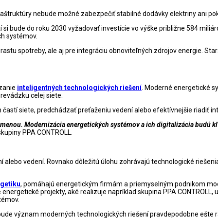
nfraštruktúry nebude možné zabezpečiť stabilné dodávky elektriny ani po
 si bude do roku 2030 vyžadovať investície vo výške približne 584 miliár
ch systémov.
 rastu spotreby, ale aj pre integráciu obnoviteľných zdrojov energie. St
dzanie
inteligentných technologických riešení
. Moderné energetické sy
revádzku celej siete.
častí siete, predchádzať preťaženiu vedení alebo efektívnejšie riadiť in
nou. Modernizácia energetických systémov a ich digitalizácia budú kľúčo
o skupiny PPA CONTROLL.
ní alebo vedení. Rovnako dôležitú úlohu zohrávajú technologické riešen
rgetiku
, pomáhajú energetickým firmám a priemyselným podnikom modern
pre energetické projekty, aké realizuje napríklad skupina PPA CONTROLL, 
stémov.
y bude význam moderných technologických riešení pravdepodobne ešte rásť