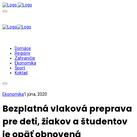
Domáce
Regióny
Zahraničie
Ekonomika
Šport
Koktail
Ekonomika
1 júna, 2020
Bezplatná vlaková preprava
pre deti, žiakov a študentov
je opäť obnovená