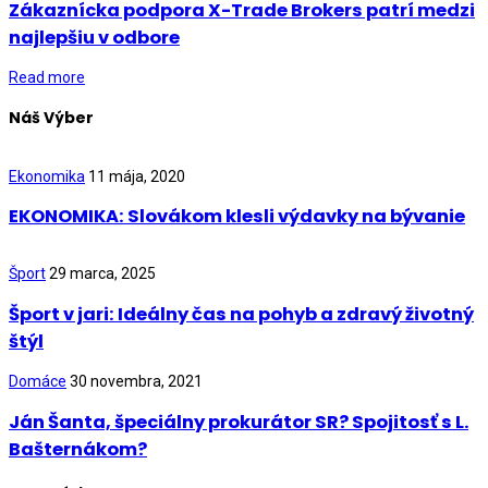
Zákaznícka podpora X-Trade Brokers patrí medzi
najlepšiu v odbore
Read more
Náš Výber
Ekonomika
11 mája, 2020
EKONOMIKA: Slovákom klesli výdavky na bývanie
Šport
29 marca, 2025
Šport v jari: Ideálny čas na pohyb a zdravý životný
štýl
Domáce
30 novembra, 2021
Ján Šanta, špeciálny prokurátor SR? Spojitosť s L.
Bašternákom?