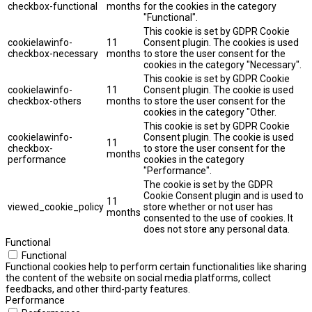
checkbox-functional
months
for the cookies in the category
"Functional".
This cookie is set by GDPR Cookie
cookielawinfo-
11
Consent plugin. The cookies is used
checkbox-necessary
months
to store the user consent for the
cookies in the category "Necessary".
This cookie is set by GDPR Cookie
cookielawinfo-
11
Consent plugin. The cookie is used
checkbox-others
months
to store the user consent for the
cookies in the category "Other.
This cookie is set by GDPR Cookie
cookielawinfo-
Consent plugin. The cookie is used
11
checkbox-
to store the user consent for the
months
performance
cookies in the category
"Performance".
The cookie is set by the GDPR
Cookie Consent plugin and is used to
11
viewed_cookie_policy
store whether or not user has
months
consented to the use of cookies. It
does not store any personal data.
Functional
Functional
Functional cookies help to perform certain functionalities like sharing
the content of the website on social media platforms, collect
feedbacks, and other third-party features.
Performance