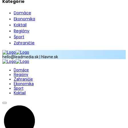
Kategórie
Domáce
Ekonomika
Koktail
Regióny
Šport
Zahraničie
hello@leadmedia.sk | hlavne.sk
Domáce
Regióny
Zahraničie
Ekonomika
Šport
Koktail