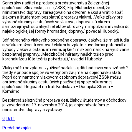
Generálny riaditeľ a predseda predstavenstva Železničnej
spoločnosti Slovensko, a. s. (ZSSK) Filip Hlubocký ocenil, že
ministerstvo dopravy zareagovalo na otvorenie škôl a vrátilo späť
žiakom a študentom bezplatnú prepravu vlakmi. „Veľké zľavy pre
vybrané skupiny cestujúcich vo vlakovej doprave sú okrem
samozrejmých sociálnych efektov obrovským impulzom investícií do
najekologickejšej formy hromadnej dopravy,“ povedal Hlubocký.
Šéf národného vlakového osobného dopravcu čakáva, že mladí ľudia
si vďaka možnosti cestovať vlakmi bezplatne uvedomia potenciál a
výhody vlakov a ostanú im verní, aj keď im skončí nárok na využívanie
bezplatnej prepravy. „Medziročné nárasty našich tržieb pred
koronakrízou túto teóriu potvrdzujú,“ uviedol Hlubocký.
Vlaky môžu bezplatne využívať naďalej aj dôchodcovia vo vozňoch 2.
triedy v prípade spojov vo verejnom záujme na objednávku štátu.
Popri dominantnom vlakovom osobnom dopravcovi ZSSK môžu
oprávnené skupiny cestujúcich používať aj spoje súkromnej
spoločnosti RegioJet na trati Bratislava – Dunajská Streda –
Komárno.
Bezplatná železničná preprava detí, žiakov, študentov a dôchodcov
je zavedená od 17. novembra 2014, jej objednávateľom je
ministerstvo dopravy a výstavby.
0
1611
Predchádzajúci