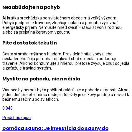
Nezabúdajte na pohyb
Aj krátka prechádzka po sviatočnom obede má veľký význam.
Pohyb podporuje trávenie, zlepšuje náladu a pomáha vyrovnať
energetický príjem. Nemusíte hneď cvičiť – stačí ísť von s rodinou
alebo sa prejsť na čerstvom vzduchu.
Pite dostatok tekutín
Často si smäd mýlime s hladom. Pravidelné pitie vody alebo
nesladeného čaju pomáha regulovať chuť do jedla a podporuje
trávenie. Alkohol konzumujte s mierou, pretože zvyšuje chuť do jedla
a zaťažuje tráviaci systém.
Myslite na pohodu, nie na čísla
Vianoce by nemali byť o počítaní kalórií, ale o pohode a radosti. Ak sa
jeden deň prejete, nič sa nedeje. Dôležitý je celkový prístup a návrat k
bežnému režimu po sviatkoch.
0
848
Predchádzajúci
Domáca sauna: Je investícia do sauny do