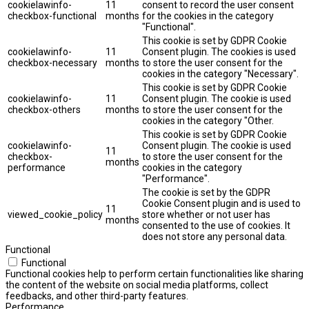
cookielawinfo-
11
consent to record the user consent
checkbox-functional
months
for the cookies in the category
"Functional".
This cookie is set by GDPR Cookie
cookielawinfo-
11
Consent plugin. The cookies is used
checkbox-necessary
months
to store the user consent for the
cookies in the category "Necessary".
This cookie is set by GDPR Cookie
cookielawinfo-
11
Consent plugin. The cookie is used
checkbox-others
months
to store the user consent for the
cookies in the category "Other.
This cookie is set by GDPR Cookie
cookielawinfo-
Consent plugin. The cookie is used
11
checkbox-
to store the user consent for the
months
performance
cookies in the category
"Performance".
The cookie is set by the GDPR
Cookie Consent plugin and is used to
11
viewed_cookie_policy
store whether or not user has
months
consented to the use of cookies. It
does not store any personal data.
Functional
Functional
Functional cookies help to perform certain functionalities like sharing
the content of the website on social media platforms, collect
feedbacks, and other third-party features.
Performance