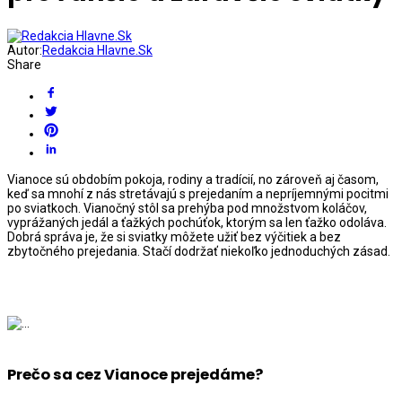
Autor:
Redakcia Hlavne.Sk
Share
Vianoce sú obdobím pokoja, rodiny a tradícií, no zároveň aj časom,
keď sa mnohí z nás stretávajú s prejedaním a nepríjemnými pocitmi
po sviatkoch. Vianočný stôl sa prehýba pod množstvom koláčov,
vyprážaných jedál a ťažkých pochúťok, ktorým sa len ťažko odoláva.
Dobrá správa je, že si sviatky môžete užiť bez výčitiek a bez
zbytočného prejedania. Stačí dodržať niekoľko jednoduchých zásad.
Prečo sa cez Vianoce prejedáme?