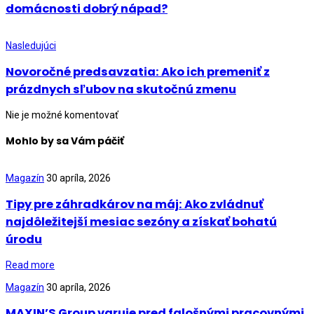
domácnosti dobrý nápad?
Nasledujúci
Novoročné predsavzatia: Ako ich premeniť z
prázdnych sľubov na skutočnú zmenu
Nie je možné komentovať
Mohlo by sa Vám páčiť
Magazín
30 apríla, 2026
Tipy pre záhradkárov na máj: Ako zvládnuť
najdôležitejší mesiac sezóny a získať bohatú
úrodu
Read more
Magazín
30 apríla, 2026
MAXIN’S Group varuje pred falošnými pracovnými