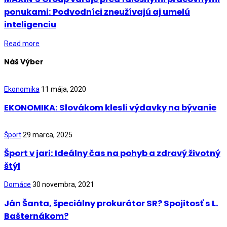
ponukami: Podvodníci zneužívajú aj umelú
inteligenciu
Read more
Náš Výber
Ekonomika
11 mája, 2020
EKONOMIKA: Slovákom klesli výdavky na bývanie
Šport
29 marca, 2025
Šport v jari: Ideálny čas na pohyb a zdravý životný
štýl
Domáce
30 novembra, 2021
Ján Šanta, špeciálny prokurátor SR? Spojitosť s L.
Bašternákom?