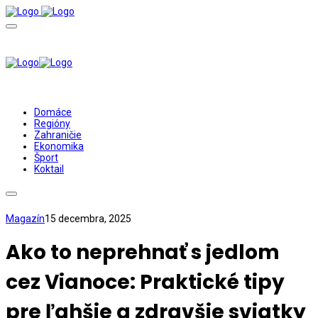
Domáce
Regióny
Zahraničie
Ekonomika
Šport
Koktail
Magazín
15 decembra, 2025
Ako to neprehnať s jedlom
cez Vianoce: Praktické tipy
pre ľahšie a zdravšie sviatky