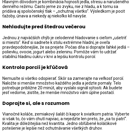
Hlavným dôvodom je kombinácia hojnosti jedla, stresu a narušeného
denného režimu. Často jeme zo zvyku, nie z hladu, a k tomu sa
pridáva aj spoločenský tlak – „ochutnaj všetko“. Výsledkom je pocit
ťažoby, únava a niekedy aj niekoľko kíl navyše.
Nehladujte pred štedrou večerou
Jednou z najväčších chýb je celodenné hladovanie s cieľom „ušetriť
si miesto“. Keď si sadnete k stolu extrémne hladní, je oveľa
pravdepodobnejšie, že sa prejete. Počas dňa si doprajte ľahké jedlá –
polievku, ovocie, jogurt alebo zeleninu. Pomôže vám to udržať
stabilnú hladinu cukru v krvi a lepšiu kontrolu porcií.
Kontrola porcií je kľúčová
Nemusíte si všetko odopierať. Skôr sa zamerajte na veľkosť porcií.
Naložte si menšie množstvo každého jedla a jedzte pomaly. Telo
potrebuje približne 20 minút, aby vyslalo signál sýtosti. Ak budete
jesť vedome, zistíte, že menšie množstvo vám úplne postačí.
Doprajte si, ale s rozumom
Vianočné koláče, zemiakový šalát či kapor k sviatkom patria. Vyberte
si však to, čo vám chutí najviac, a nejedzte len preto, že „sa to patrí“.
Kvalita je dôležitejšia než kvantita. Jedno obľúbené koláčikové
potešenie je lepšie než ochutnávanie všetkých druhov.