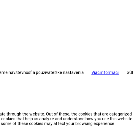
jeme návštevnosť a používateľské nastavenia.
Viac informácií
SÚ
te through the website. Out of these, the cookies that are categorized 
ty cookies that help us analyze and understand how you use this website.
of some of these cookies may affect your browsing experience.