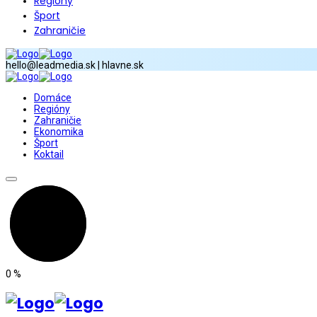
Regióny
Šport
Zahraničie
hello@leadmedia.sk | hlavne.sk
Domáce
Regióny
Zahraničie
Ekonomika
Šport
Koktail
0
%