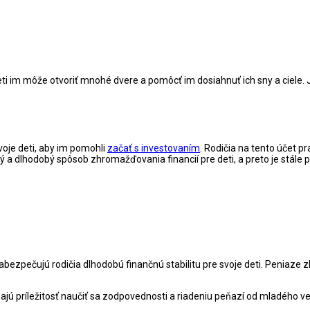
eti im môže otvoriť mnohé dvere a pomôcť im dosiahnuť ich sny a ciele.
svoje deti, aby im pomohli
začať s investovaním
. Rodičia na tento účet p
 a dlhodobý spôsob zhromažďovania financií pre deti, a preto je stále p
abezpečujú rodičia dlhodobú finančnú stabilitu pre svoje deti. Peniaze
, majú príležitosť naučiť sa zodpovednosti a riadeniu peňazí od mladého