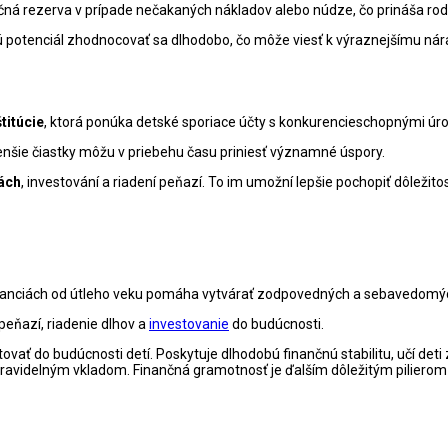
nčná rezerva v prípade nečakaných nákladov alebo núdze, čo prináša rod
ú potenciál zhodnocovať sa dlhodobo, čo môže viesť k výraznejšímu nára
titúcie
, ktorá ponúka detské sporiace účty s konkurencieschopnými ú
enšie čiastky môžu v priebehu času priniesť významné úspory.
iách
, investování a riadení peňazí. To im umožní lepšie pochopiť dôležitos
 financiách od útleho veku pomáha vytvárať zodpovedných a sebavedomýc
eňazí, riadenie dlhov a
investovanie
do budúcnosti.
ať do budúcnosti detí. Poskytuje dlhodobú finančnú stabilitu, učí deti
avidelným vkladom. Finančná gramotnosť je ďalším dôležitým pilierom v