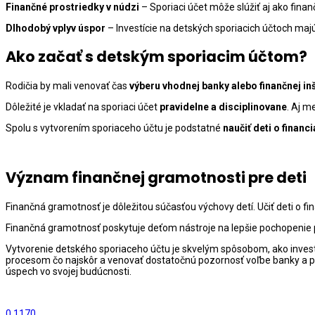
Finančné prostriedky v núdzi
– Sporiaci účet môže slúžiť aj ako fina
Dlhodobý vplyv úspor
– Investície na detských sporiacich účtoch maj
Ako začať s detským sporiacim účtom?
Rodičia by mali venovať čas
výberu vhodnej banky alebo finančnej inš
Dôležité je vkladať na sporiaci účet
pravidelne a disciplinovane
. Aj m
Spolu s vytvorením sporiaceho účtu je podstatné
naučiť deti o financ
Význam finančnej gramotnosti pre deti
Finančná gramotnosť je dôležitou súčasťou výchovy detí. Učiť deti o
Finančná gramotnosť poskytuje deťom nástroje na lepšie pochopenie p
Vytvorenie detského sporiaceho účtu je skvelým spôsobom, ako investov
procesom čo najskôr a venovať dostatočnú pozornosť voľbe banky a pr
úspech vo svojej budúcnosti.
0
1170