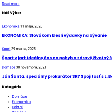
Read more
Náš Výber
Ekonomika
11 mája, 2020
EKONOMIKA: Slovákom klesli výdavky na bývanie
Šport
29 marca, 2025
Šport v jari: Ideálny čas na pohyb a zdravý životný š
Domáce
30 novembra, 2021
Ján Šanta, špeciálny prokurátor SR? Spojitosť s L.
Kategórie
Domáce
Ekonomika
Koktail