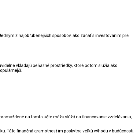
 Jedným z najobľúbenejších spôsobov, ako začať s investovaním pre
ravidelne vkladajú peňažné prostriedky, ktoré potom slúžia ako
opulárnejší.
 zhromaždené na tomto účte môžu slúžiť na financovanie vzdelávania,
 veku. Táto finančná gramotnosť im poskytne veľkú výhodu v budúcnosti.