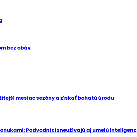
a
tom bez obáv
žitejší mesiac sezóny a získať bohatú úrodu
onukami: Podvodníci zneužívajú aj umelú inteligenc