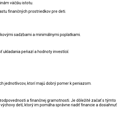
inám väčšiu istotu.
stu finančných prostriedkov pre deti.
rokovými sadzbami a minimálnymi poplatkami.
ť ukladania peňazí a hodnoty investícií.
h jednotlivcov, ktorí majú dobrý pomer k peniazom.
 zodpovednosti a finančnej gramotnosti. Je dôležité začať s týmto
ýchovy detí, ktorý im pomáha správne riadiť financie a dosiahnuť