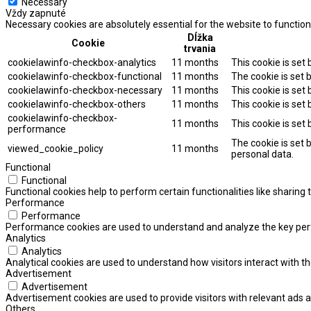
Necessary
Vždy zapnuté
Necessary cookies are absolutely essential for the website to function
Dĺžka
Cookie
trvania
cookielawinfo-checkbox-analytics
11 months
This cookie is set
cookielawinfo-checkbox-functional
11 months
The cookie is set 
cookielawinfo-checkbox-necessary
11 months
This cookie is set
cookielawinfo-checkbox-others
11 months
This cookie is set
cookielawinfo-checkbox-
11 months
This cookie is set
performance
The cookie is set 
viewed_cookie_policy
11 months
personal data.
Functional
Functional
Functional cookies help to perform certain functionalities like sharing
Performance
Performance
Performance cookies are used to understand and analyze the key perfor
Analytics
Analytics
Analytical cookies are used to understand how visitors interact with th
Advertisement
Advertisement
Advertisement cookies are used to provide visitors with relevant ads 
Others