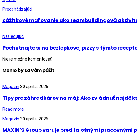
Predchádzajúci
Zážitkové maľovanie ako teambuildingová aktivit
Nasledujúci
Pochutnajte si na bezlepkovej pizzy s týmto recep
Nie je možné komentovať
Mohlo by sa Vám páčiť
Magazín
30 apríla, 2026
Tipy pre záhradkárov na máj: Ako zvládnuť najdôle
Read more
Magazín
30 apríla, 2026
MAXIN’S Group varuje pred falošnými pracovnými p