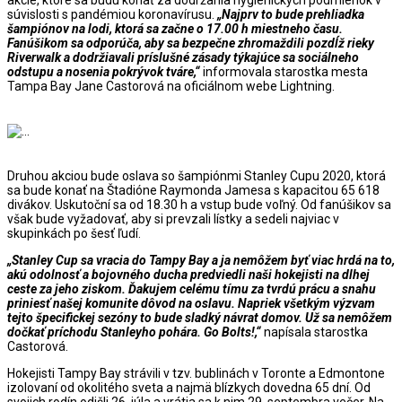
akcie, ktoré sa budú konať za dodržania hygienických podmienok v
súvislosti s pandémiou koronavírusu.
„Najprv to bude prehliadka
šampiónov na lodi, ktorá sa začne o 17.00 h miestneho času.
Fanúšikom sa odporúča, aby sa bezpečne zhromaždili pozdĺž rieky
Riverwalk a dodržiavali príslušné zásady týkajúce sa sociálneho
odstupu a nosenia pokrývok tváre,“
informovala starostka mesta
Tampa Bay Jane Castorová na oficiálnom webe Lightning.
Druhou akciou bude oslava so šampiónmi Stanley Cupu 2020, ktorá
sa bude konať na Štadióne Raymonda Jamesa s kapacitou 65 618
divákov. Uskutoční sa od 18.30 h a vstup bude voľný. Od fanúšikov sa
však bude vyžadovať, aby si prevzali lístky a sedeli najviac v
skupinkách po šesť ľudí.
„Stanley Cup sa vracia do Tampy Bay a ja nemôžem byť viac hrdá na to,
akú odolnosť a bojovného ducha predviedli naši hokejisti na dlhej
ceste za jeho ziskom. Ďakujem celému tímu za tvrdú prácu a snahu
priniesť našej komunite dôvod na oslavu. Napriek všetkým výzvam
tejto špecifickej sezóny to bude sladký návrat domov. Už sa nemôžem
dočkať príchodu Stanleyho pohára. Go Bolts!,“
napísala starostka
Castorová.
Hokejisti Tampy Bay strávili v tzv. bublinách v Toronte a Edmontone
izolovaní od okolitého sveta a najmä blízkych dovedna 65 dní. Od