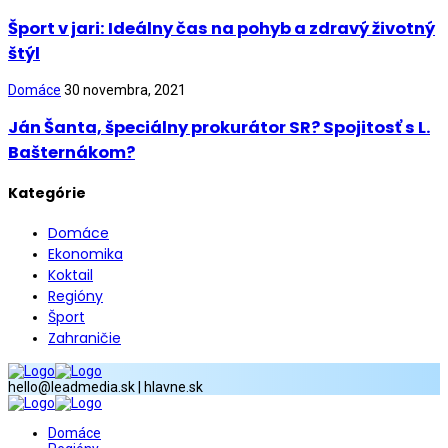
Šport v jari: Ideálny čas na pohyb a zdravý životný
štýl
Domáce
30 novembra, 2021
Ján Šanta, špeciálny prokurátor SR? Spojitosť s L.
Bašternákom?
Kategórie
Domáce
Ekonomika
Koktail
Regióny
Šport
Zahraničie
hello@leadmedia.sk | hlavne.sk
Domáce