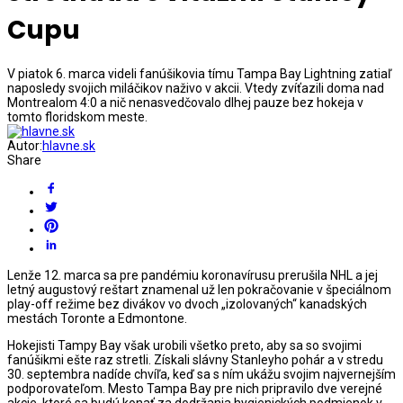
Cupu
V piatok 6. marca videli fanúšikovia tímu Tampa Bay Lightning zatiaľ
naposledy svojich miláčikov naživo v akcii. Vtedy zvíťazili doma nad
Montrealom 4:0 a nič nenasvedčovalo dlhej pauze bez hokeja v
tomto floridskom meste.
Autor:
hlavne.sk
Share
Lenže 12. marca sa pre pandémiu koronavírusu prerušila NHL a jej
letný augustový reštart znamenal už len pokračovanie v špeciálnom
play-off režime bez divákov vo dvoch „izolovaných“ kanadských
mestách Toronte a Edmontone.
Hokejisti Tampy Bay však urobili všetko preto, aby sa so svojimi
fanúšikmi ešte raz stretli. Získali slávny Stanleyho pohár a v stredu
30. septembra nadíde chvíľa, keď sa s ním ukážu svojim najvernejším
podporovateľom. Mesto Tampa Bay pre nich pripravilo dve verejné