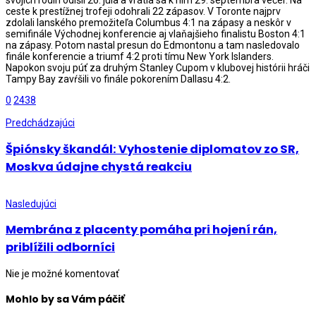
svojich rodín odišli 26. júla a vrátia sa k nim 29. septembra večer. Na
ceste k prestížnej trofeji odohrali 22 zápasov. V Toronte najprv
zdolali lanského premožiteľa Columbus 4:1 na zápasy a neskôr v
semifinále Východnej konferencie aj vlaňajšieho finalistu Boston 4:1
na zápasy. Potom nastal presun do Edmontonu a tam nasledovalo
finále konferencie a triumf 4:2 proti tímu New York Islanders.
Napokon svoju púť za druhým Stanley Cupom v klubovej histórii hráči
Tampy Bay zavŕšili vo finále pokorením Dallasu 4:2.
0
2438
Predchádzajúci
Špiónsky škandál: Vyhostenie diplomatov zo SR,
Moskva údajne chystá reakciu
Nasledujúci
Membrána z placenty pomáha pri hojení rán,
priblížili odborníci
Nie je možné komentovať
Mohlo by sa Vám páčiť