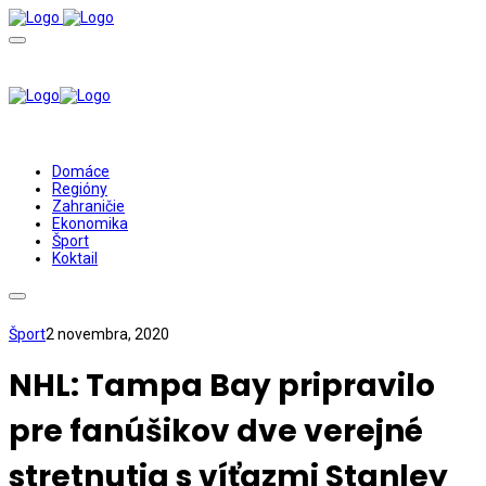
Domáce
Regióny
Zahraničie
Ekonomika
Šport
Koktail
Šport
2 novembra, 2020
NHL: Tampa Bay pripravilo
pre fanúšikov dve verejné
stretnutia s víťazmi Stanley