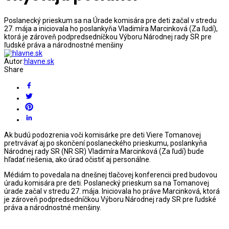
Poslanecký prieskum sa na Úrade komisára pre deti začal v stredu
27. mája a iniciovala ho poslankyňa Vladimíra Marcinková (Za ľudí),
ktorá je zároveň podpredsedníčkou Výboru Národnej rady SR pre
ľudské práva a národnostné menšiny
Autor:
hlavne.sk
Share
Ak budú podozrenia voči komisárke pre deti Viere Tomanovej
pretrvávať aj po skončení poslaneckého prieskumu, poslankyňa
Národnej rady SR (NR SR) Vladimíra Marcinková (Za ľudí) bude
hľadať riešenia, ako úrad očistiť aj personálne.
Médiám to povedala na dnešnej tlačovej konferencii pred budovou
úradu komisára pre deti. Poslanecký prieskum sa na Tomanovej
úrade začal v stredu 27. mája. Iniciovala ho práve Marcinková, ktorá
je zároveň podpredsedníčkou Výboru Národnej rady SR pre ľudské
práva a národnostné menšiny.