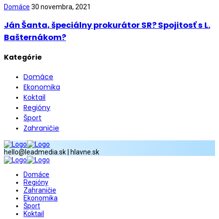
Domáce
30 novembra, 2021
Ján Šanta, špeciálny prokurátor SR? Spojitosť s L.
Bašternákom?
Kategórie
Domáce
Ekonomika
Koktail
Regióny
Šport
Zahraničie
hello@leadmedia.sk | hlavne.sk
Domáce
Regióny
Zahraničie
Ekonomika
Šport
Koktail