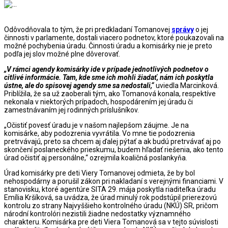
Odôvodňovala to tým, že pri predkladaní Tomanovej
správy
o jej
činnosti v parlamente, dostali viacero podnetov, ktoré poukazovali na
možné pochybenia úradu. Činnosti úradu a komisárky nie je preto
podľa jej slov možné plne dôverovať.
„V rámci agendy komisárky ide v prípade jednotlivých podnetov o
citlivé informácie. Tam, kde sme ich mohli žiadať, nám ich poskytla
ústne, ale do spisovej agendy sme sa nedostali,“
uviedla Marcinková.
Priblížila, že sa už zaoberali tým, ako Tomanová konala, respektíve
nekonala v niektorých prípadoch, hospodárením jej úradu či
zamestnávaním jej rodinných príslušníkov.
„Očistiť povesť úradu je v našom najlepšom záujme. Je na
komisárke, aby podozrenia vyvrátila. Vo mne tie podozrenia
pretrvávajú, preto sa chcem aj ďalej pýtať a ak budú pretrvávať aj po
skončení poslaneckého prieskumu, budem hľadať riešenia, ako tento
úrad očistiť aj personálne,“ ozrejmila koaličná poslankyňa.
Úrad komisárky pre deti Viery Tomanovej odmieta, že by bol
nehospodárny a porušil zákon pri nakladaní s verejnými financiami. V
stanovisku, ktoré agentúre SITA 29. mája poskytla riaditeľka úradu
Emília Kršíková, sa uvádza, že úrad minulý rok podstúpil prierezovú
kontrolu zo strany Najvyššieho kontrolného úradu (NKÚ) SR, pričom
národní kontrolóri nezistili žiadne nedostatky významného
charakteru. Komisárka pre deti Viera Tomanová sa v tejto súvislosti