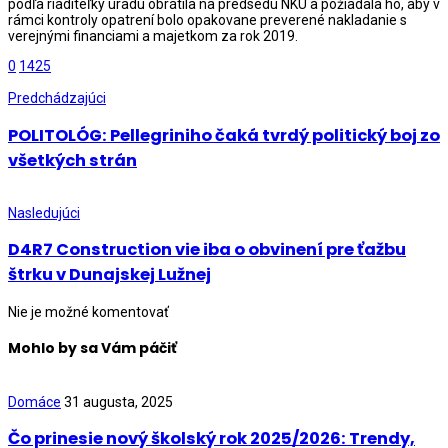
podľa riaditeľky úradu obrátila na predsedu NKÚ a požiadala ho, aby v
rámci kontroly opatrení bolo opakovane preverené nakladanie s
verejnými financiami a majetkom za rok 2019.
0
1425
Predchádzajúci
POLITOLÓG: Pellegriniho čaká tvrdý politický boj zo
všetkých strán
Nasledujúci
D4R7 Construction vie iba o obvinení pre ťažbu
štrku v Dunajskej Lužnej
Nie je možné komentovať
Mohlo by sa Vám páčiť
Domáce
31 augusta, 2025
Čo prinesie nový školský rok 2025/2026: Trendy,