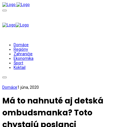
Domáce
Regióny
Zahraničie
Ekonomika
Šport
Koktail
Domáce
1 júna, 2020
Má to nahnuté aj detská
ombudsmanka? Toto
chystajú poslanci