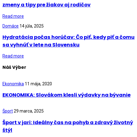
zmeny a tipy pre žiakov aj rodičov
Read more
Domáce
14 júla, 2025
Hydratácia počas horúčav: Čo piť, kedy piť a čomu
sa vyhnúť v lete na Slovensku
Read more
Náš Výber
Ekonomika
11 mája, 2020
EKONOMIKA: Slovákom klesli výdavky na bývanie
Šport
29 marca, 2025
Šport v jari: Ideálny čas na pohyb a zdravý životný
štýl