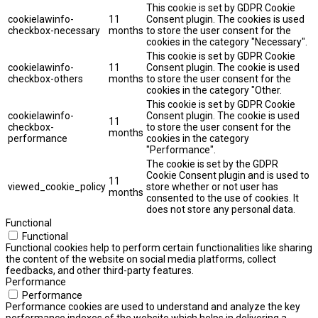
This cookie is set by GDPR Cookie
cookielawinfo-
11
Consent plugin. The cookies is used
checkbox-necessary
months
to store the user consent for the
cookies in the category "Necessary".
This cookie is set by GDPR Cookie
cookielawinfo-
11
Consent plugin. The cookie is used
checkbox-others
months
to store the user consent for the
cookies in the category "Other.
This cookie is set by GDPR Cookie
cookielawinfo-
Consent plugin. The cookie is used
11
checkbox-
to store the user consent for the
months
performance
cookies in the category
"Performance".
The cookie is set by the GDPR
Cookie Consent plugin and is used to
11
viewed_cookie_policy
store whether or not user has
months
consented to the use of cookies. It
does not store any personal data.
Functional
Functional
Functional cookies help to perform certain functionalities like sharing
the content of the website on social media platforms, collect
feedbacks, and other third-party features.
Performance
Performance
Performance cookies are used to understand and analyze the key
performance indexes of the website which helps in delivering a