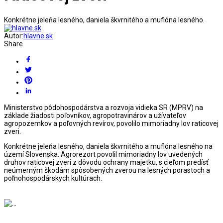
Konkrétne jeleňa lesného, daniela škvrnitého a muflóna lesného.
Autor:
hlavne.sk
Share
Ministerstvo pôdohospodárstva a rozvoja vidieka SR (MPRV) na
základe žiadosti poľovníkov, agropotravinárov a užívateľov
agropozemkov a poľovných revírov, povolilo mimoriadny lov raticovej
zveri.
Konkrétne jeleňa lesného, daniela škvrnitého a muflóna lesného na
území Slovenska. Agrorezort povolil mimoriadny lov uvedených
druhov raticovej zveri z dôvodu ochrany majetku, s cieľom predísť
neúmerným škodám spôsobených zverou na lesných porastoch a
poľnohospodárskych kultúrach.