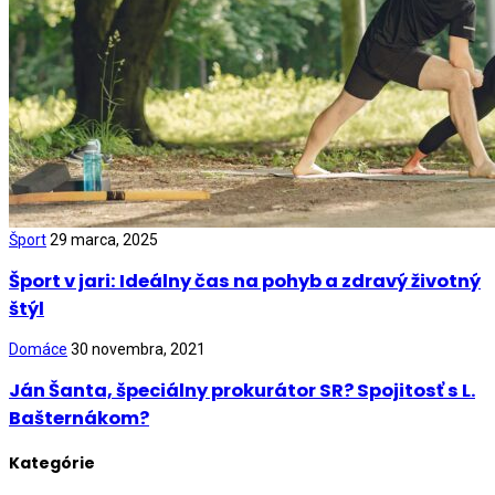
Šport
29 marca, 2025
Šport v jari: Ideálny čas na pohyb a zdravý životný
štýl
Domáce
30 novembra, 2021
Ján Šanta, špeciálny prokurátor SR? Spojitosť s L.
Bašternákom?
Kategórie