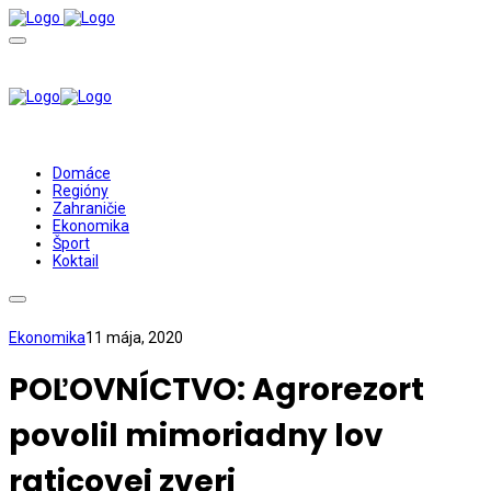
Domáce
Regióny
Zahraničie
Ekonomika
Šport
Koktail
Ekonomika
11 mája, 2020
POĽOVNÍCTVO: Agrorezort
povolil mimoriadny lov
raticovej zveri