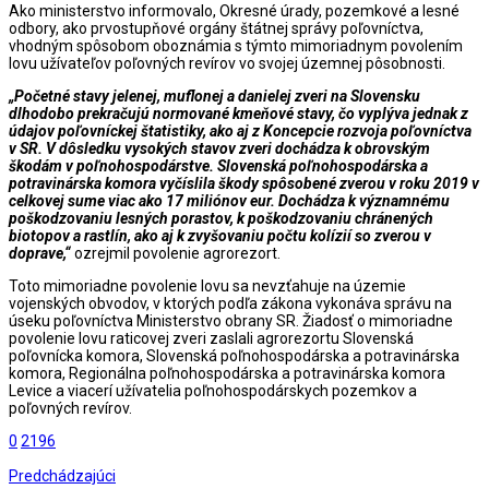
Ako ministerstvo informovalo, Okresné úrady, pozemkové a lesné
odbory, ako prvostupňové orgány štátnej správy poľovníctva,
vhodným spôsobom oboznámia s týmto mimoriadnym povolením
lovu užívateľov poľovných revírov vo svojej územnej pôsobnosti.
„Početné stavy jelenej, muflonej a danielej zveri na Slovensku
dlhodobo prekračujú normované kmeňové stavy, čo vyplýva jednak z
údajov poľovníckej štatistiky, ako aj z Koncepcie rozvoja poľovníctva
v SR. V dôsledku vysokých stavov zveri dochádza k obrovským
škodám v poľnohospodárstve. Slovenská poľnohospodárska a
potravinárska komora vyčíslila škody spôsobené zverou v roku 2019 v
celkovej sume viac ako 17 miliónov eur. Dochádza k významnému
poškodzovaniu lesných porastov, k poškodzovaniu chránených
biotopov a rastlín, ako aj k zvyšovaniu počtu kolízií so zverou v
doprave,“
ozrejmil povolenie agrorezort.
Toto mimoriadne povolenie lovu sa nevzťahuje na územie
vojenských obvodov, v ktorých podľa zákona vykonáva správu na
úseku poľovníctva Ministerstvo obrany SR. Žiadosť o mimoriadne
povolenie lovu raticovej zveri zaslali agrorezortu Slovenská
poľovnícka komora, Slovenská poľnohospodárska a potravinárska
komora, Regionálna poľnohospodárska a potravinárska komora
Levice a viacerí užívatelia poľnohospodárskych pozemkov a
poľovných revírov.
0
2196
Predchádzajúci