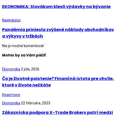
EKONOMIKA: Slovákom klesli výdavky na bývanie
Nasledujúci
Pandémia priniesla zvýšené náklady obchodníkov
a výkyvy v tržbách
Nie je možné komentovať
Mohlo by sa Vám páčiť
Ekonomika
2 júla, 2026
Čo je životné poistenie? Finančná istota pre chvíle,
ktoré v živote nečkáte
Read more
Ekonomika
22 februára, 2023
Zákaznícka podpora X-Trade Brokers patrí medzi