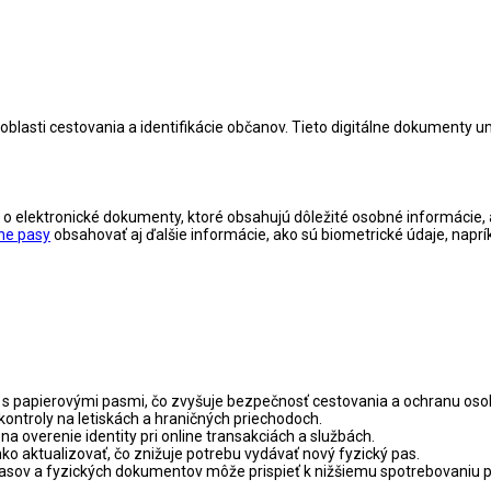
v oblasti cestovania a identifikácie občanov. Tieto digitálne dokument
o elektronické dokumenty, ktoré obsahujú dôležité osobné informácie, a
lne pasy
obsahovať aj ďalšie informácie, ako sú biometrické údaje, naprík
ní s papierovými pasmi, čo zvyšuje bezpečnosť cestovania a ochranu oso
 kontroly na letiskách a hraničných priechodoch.
na overenie identity pri online transakciách a službách.
o aktualizovať, čo znižuje potrebu vydávať nový fyzický pas.
sov a fyzických dokumentov môže prispieť k nižšiemu spotrebovaniu pa