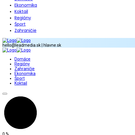
Ekonomika
Koktail
Regióny
Šport
Zahraničie
hello@leadmedia.sk | hlavne.sk
Domáce
Regióny
Zahraničie
Ekonomika
Šport
Koktail
0
%