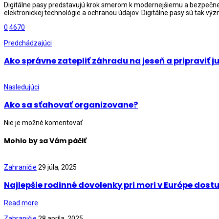
Digitálne pasy predstavujú krok smerom k modernejšiemu a bezpečnejši
elektronickej technológie a ochranou údajov. Digitálne pasy sú tak 
0
4670
Predchádzajúci
Ako správne zatepliť záhradu na jeseň a pripraviť
Nasledujúci
Ako sa sťahovať organizovane?
Nie je možné komentovať
Mohlo by sa Vám páčiť
Zahraničie
29 júla, 2025
Najlepšie rodinné dovolenky pri mori v Európe dos
Read more
Zahraničie
28 apríla, 2025