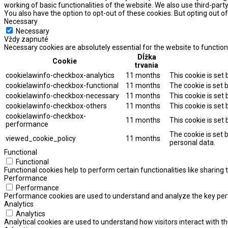
working of basic functionalities of the website. We also use third-par
You also have the option to opt-out of these cookies. But opting out 
Necessary
Necessary
Vždy zapnuté
Necessary cookies are absolutely essential for the website to function
Dĺžka
Cookie
trvania
cookielawinfo-checkbox-analytics
11 months
This cookie is set
cookielawinfo-checkbox-functional
11 months
The cookie is set 
cookielawinfo-checkbox-necessary
11 months
This cookie is set
cookielawinfo-checkbox-others
11 months
This cookie is set
cookielawinfo-checkbox-
11 months
This cookie is set
performance
The cookie is set 
viewed_cookie_policy
11 months
personal data.
Functional
Functional
Functional cookies help to perform certain functionalities like sharing
Performance
Performance
Performance cookies are used to understand and analyze the key perfor
Analytics
Analytics
Analytical cookies are used to understand how visitors interact with th