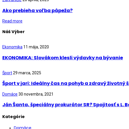
Ako prebieha voľba pápeža?
Read more
Náš Výber
Ekonomika
11 mája, 2020
EKONOMIKA: Slovákom klesli výdavky na bývanie
Šport
29 marca, 2025
Šport v jari: Ideálny čas na pohyb a zdravý životný š
Domáce
30 novembra, 2021
Ján Šanta, špeciálny prokurátor SR? Spojitosť s L.
Kategórie
Domáce