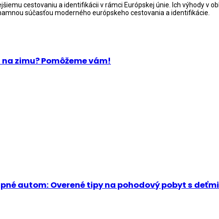
emu cestovaniu a identifikácii v rámci Európskej únie. Ich výhody v o
významnou súčasťou moderného európskeho cestovania a identifikácie.
 ju na zimu? Pomôžeme vám!
tupné autom: Overené tipy na pohodový pobyt s deťmi