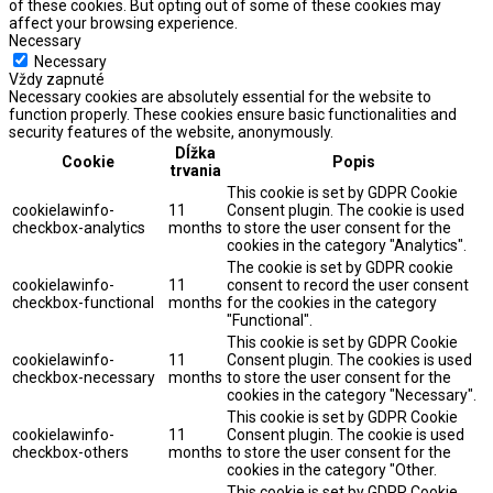
of these cookies. But opting out of some of these cookies may
affect your browsing experience.
Necessary
Necessary
Vždy zapnuté
Necessary cookies are absolutely essential for the website to
function properly. These cookies ensure basic functionalities and
security features of the website, anonymously.
Dĺžka
Cookie
Popis
trvania
This cookie is set by GDPR Cookie
cookielawinfo-
11
Consent plugin. The cookie is used
checkbox-analytics
months
to store the user consent for the
cookies in the category "Analytics".
The cookie is set by GDPR cookie
cookielawinfo-
11
consent to record the user consent
checkbox-functional
months
for the cookies in the category
"Functional".
This cookie is set by GDPR Cookie
cookielawinfo-
11
Consent plugin. The cookies is used
checkbox-necessary
months
to store the user consent for the
cookies in the category "Necessary".
This cookie is set by GDPR Cookie
cookielawinfo-
11
Consent plugin. The cookie is used
checkbox-others
months
to store the user consent for the
cookies in the category "Other.
This cookie is set by GDPR Cookie