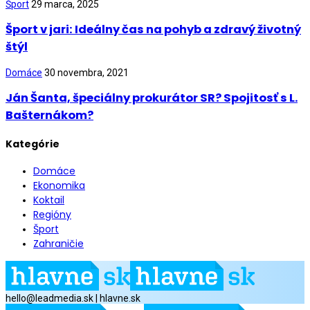
Šport
29 marca, 2025
Šport v jari: Ideálny čas na pohyb a zdravý životný
štýl
Domáce
30 novembra, 2021
Ján Šanta, špeciálny prokurátor SR? Spojitosť s L.
Bašternákom?
Kategórie
Domáce
Ekonomika
Koktail
Regióny
Šport
Zahraničie
hello@leadmedia.sk | hlavne.sk