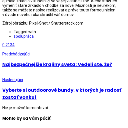
aj malé zrkadlo v kúpeľni či vo vašej vlastnej izbe. Alebo stačí len
vymeniť staré zrkadlo v chodbe za nové. Možností je neúrekom,
takže sa môžete naplno realizovať a práve touto formou nielen
v úvode nového roka skrášliť váš domov.
Zdroj obrázku: Pixel-Shot / Shutterstock.com
Tagged with
spolupráca
0
2134
Predchádzajúci
Najbezpečnejšie krajiny sveta: Vedeli ste, že?
Nasledujúci
Vyberte si outdoorové bundy, v ktorých je radosť
zostať vonku!
Nie je možné komentovať
Mohlo by sa Vám páčiť