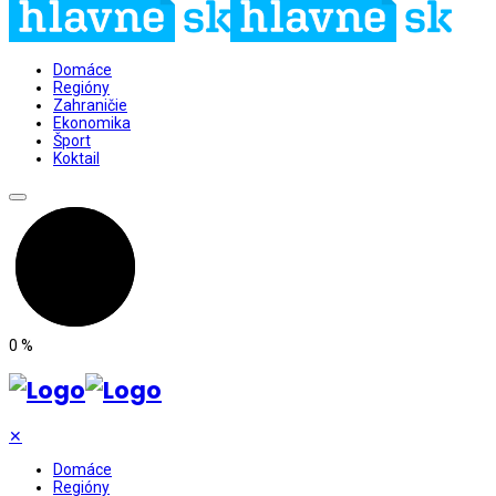
Domáce
Regióny
Zahraničie
Ekonomika
Šport
Koktail
0
%
✕
Domáce
Regióny