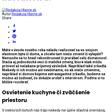
Autor:
Redakcia Hlavne.sk
Share
Máte v úvode nov
ého roka náladu realizovať sa vo svojom
vlastnom byte č
i dome, a chcete tam niečo zmeniť či vylepšiť?
Nemusíte na to hneď rekonš
truovať či prerábať celú domácnosť.
Stačia aj jednoduch
é veci či maličk
é zmeny, ktor
é však môžu
priniesť až nečakane príjemný výsledok. Napríklad tak
é zrkadlá.
Niekedy si ich mož
no ani nevšímame, no ak niečo zmeníme,
napríklad si domov kúpime extravagantn
é zrkadlo, budeme sa
mož
no až čudovať, čo dokáže urobiť s interi
érom. Poďme si to
bližšie rozobrať.
Osvietenie kuchyne či zväčšenie
priestoru
V niektorých bytoch nás trápi niekedy nie úplne šťastná orientácia,