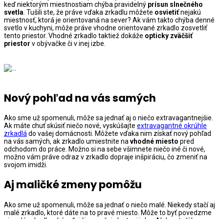
keď niektorým miestnostiam chýba pravidelný
prísun slnečn
ého
svetla
. Tušili ste, že práve vďaka zrkadlu môžete
osvietiť
nejakú
miestnosť, ktorá je orientovaná na sever? Ak vám takto chýba denné
svetlo v kuchyni, môže práve vhodne orientované zrkadlo zosvetliť
tento priestor. Vhodné zrkadlo taktiež dokáže
opticky zväčšiť
priestor
v obývačke či v inej izbe.
Nový pohľad na vá
s samý
ch
Ako sme už spomenuli, môže sa jednať aj o niečo extravagantnejšie.
Ak máte chuť skúsiť niečo nové, vyskúšajte
extravagantné okrúhle
zrkadlá
do vašej domácnosti. Môžete vďaka nim získať nový pohľad
na vás samých, ak zrkadlo umiestnite na
vhodn
é miesto
pred
odchodom do práce. Možno si na sebe všimnete niečo iné či nové,
možno vám práve odraz v zrkadlo dopraje inšpiráciu, čo zmeniť na
svojom imidži.
Aj maličk
é zmeny pomôžu
Ako sme už spomenuli, môže sa jednať o niečo malé. Niekedy stačí aj
malé zrkadlo, ktoré dáte na to pravé miesto. Môže to byť povedzme