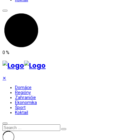
0
%
✕
Domáce
Regióny
Zahraničie
Ekonomika
Šport
Koktail