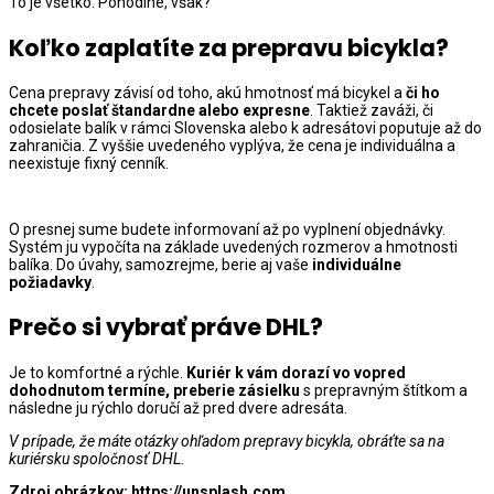
To je všetko. Pohodlné, však?
Koľko zaplatíte za prepravu bicykla?
Cena prepravy závisí od toho, akú hmotnosť má bicykel a
či ho
chcete poslať štandardne alebo expresne
. Taktiež zaváži, či
odosielate balík v rámci Slovenska alebo k adresátovi poputuje až do
zahraničia. Z vyššie uvedeného vyplýva, že cena je individuálna a
neexistuje fixný cenník.
O presnej sume budete informovaní až po vyplnení objednávky.
Systém ju vypočíta na základe uvedených rozmerov a hmotnosti
balíka. Do úvahy, samozrejme, berie aj vaše
individuálne
požiadavky
.
Prečo si vybrať práve DHL?
Je to komfortné a rýchle.
Kuriér k vám dorazí vo vopred
dohodnutom termíne, preberie zásielku
s prepravným štítkom a
následne ju rýchlo doručí až pred dvere adresáta.
V prípade, že máte otázky ohľadom prepravy bicykla, obráťte sa na
kuriérsku spoločnosť DHL.
Zdroj obrázkov:
https://unsplash.com