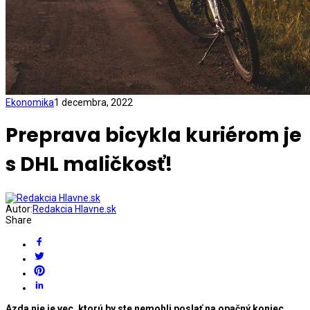
Ekonomika
1 decembra, 2022
Preprava bicykla kuriérom je
s DHL maličkosť!
Autor:
Redakcia Hlavne.sk
Share
Azda nie je vec, ktorú by ste nemohli poslať na opačný koniec