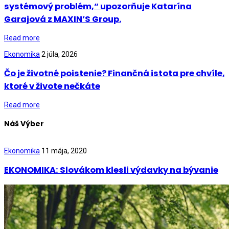
systémový problém,“ upozorňuje Katarína
Garajová z MAXIN’S Group.
Read more
Ekonomika
2 júla, 2026
Čo je životné poistenie? Finančná istota pre chvíle,
ktoré v živote nečkáte
Read more
Náš Výber
Ekonomika
11 mája, 2020
EKONOMIKA: Slovákom klesli výdavky na bývanie