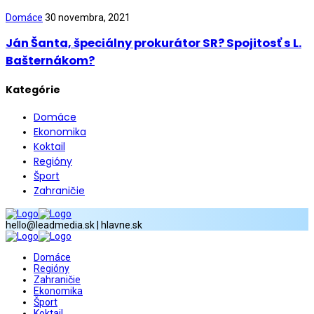
Domáce
30 novembra, 2021
Ján Šanta, špeciálny prokurátor SR? Spojitosť s L.
Bašternákom?
Kategórie
Domáce
Ekonomika
Koktail
Regióny
Šport
Zahraničie
hello@leadmedia.sk | hlavne.sk
Domáce
Regióny
Zahraničie
Ekonomika
Šport
Koktail