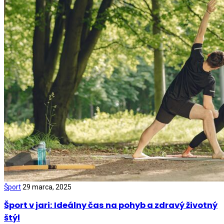
Šport
29 marca, 2025
Šport v jari: Ideálny čas na pohyb a zdravý životný
štýl