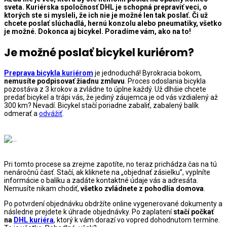
sveta. Kuriérska spoločnosť DHL je schopná prepraviť veci, o
ktorých ste si mysleli, že ich nie je možné len tak poslať. Či už
chcete poslať slúchadlá, hernú konzolu alebo pneumatiky, všetko
je možné. Dokonca aj bicykel. Poradíme vám, ako na to!
Je možné poslať bicykel kuriérom?
Preprava bicykla kuriérom
je jednoduchá! Byrokracia bokom,
nemusíte podpisovať žiadnu zmluvu
. Proces odoslania bicykla
pozostáva z 3 krokov a zvládne to úplne každý. Už dlhšie chcete
predať bicykel a trápi vás, že jediný záujemca je od vás vzdialený až
300 km? Nevadí. Bicykel stačí poriadne zabaliť, zabalený balík
odmerať a
odvážiť
.
Pri tomto procese sa zrejme zapotíte, no teraz prichádza čas na tú
nenáročnú časť. Stačí, ak kliknete na „objednať zásielku”, vyplníte
informácie o balíku a zadáte kontaktné údaje vás a adresáta.
Nemusíte nikam chodiť,
všetko zvládnete z pohodlia domova
.
Po potvrdení objednávku obdržíte online vygenerované dokumenty a
následne prejdete k úhrade objednávky. Po zaplatení
stačí počkať
na
DHL kuriéra
, ktorý k vám dorazí vo vopred dohodnutom termíne.