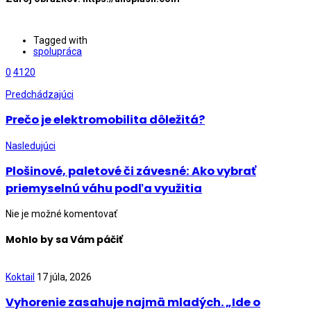
Tagged with
spolupráca
0
4120
Predchádzajúci
Prečo je elektromobilita dôležitá?
Nasledujúci
Plošinové, paletové či závesné: Ako vybrať
priemyselnú váhu podľa využitia
Nie je možné komentovať
Mohlo by sa Vám páčiť
Koktail
17 júla, 2026
Vyhorenie zasahuje najmä mladých. „Ide o